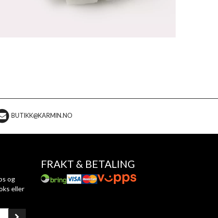
BUTIKK@KARMIN.NO
FRAKT & BETALING
ps og
oks eller