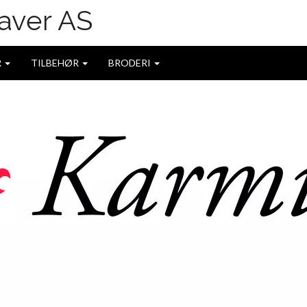
R
TILBEHØR
BRODERI