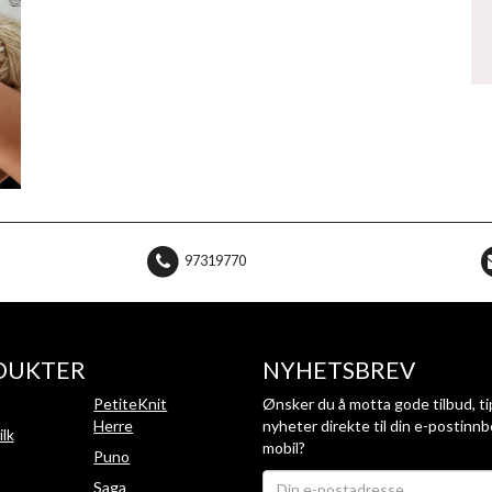
97319770
DUKTER
NYHETSBREV
PetiteKnit
Ønsker du å motta gode tilbud, ti
Herre
nyheter direkte til din e-postinnb
ilk
mobil?
Puno
Saga