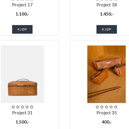
Project 17
Project 18
1.100,-
1.450,-
KJØP
KJØP
Project 31
Project 35
1.500,-
400,-