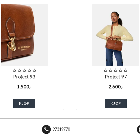
Project 93
Project 97
1.500,-
2.600,-
KJØP
KJØP
97319770