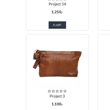
Project 14
1.250,-
KJØP
Project 3
1.100,-