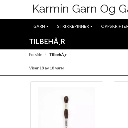
GARN
STRIKKEPINNER
OPPSKRIFTE
TILBEHÃ¸R
Forside
TilbehÃ¸r
Viser
18
av
18
varer