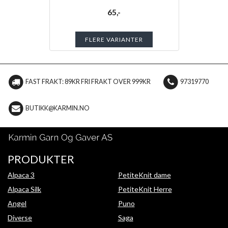
65,-
FLERE VARIANTER
FAST FRAKT: 89KR FRI FRAKT OVER 999KR
97319770
BUTIKK@KARMIN.NO
PRODUKTER
Alpaca 3
PetiteKnit dame
Alpaca Silk
PetiteKnit Herre
Angel
Puno
Diverse
Saga