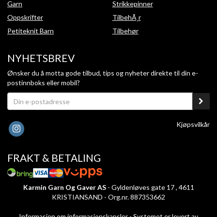
Garn
Strikkepinner
Oppskrifter
TilbehÃ¸r
Petiteknit Barn
Tilbehør
NYHETSBREV
Ønsker du å motta gode tilbud, tips og nyheter direkte til din e-
postinnboks eller mobil?
Kjøpsvilkår
FRAKT & BETALING
Karmin Garn Og Gaver AS
- Gyldenløves gate 17 , 4611
KRISTIANSAND - Org.nr. 887353662
Informasjon om informasjonskapsler
-
Systemet er levert av