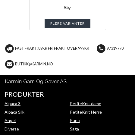
95,-
FLERE VARIANTER
FAST FRAKT: 89KR FRI FRAKT OVER 999KR
97319770
BUTIKK@KARMIN.NO
PRODUKTER
Alpaca 3
PetiteKnit dame
Alpaca Silk
PetiteKnit Herre
Angel
Puno
Diverse
Saga