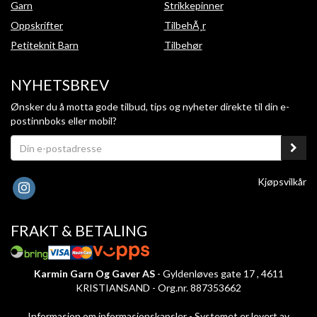
Garn
Strikkepinner
Oppskrifter
TilbehÃ¸r
Petiteknit Barn
Tilbehør
NYHETSBREV
Ønsker du å motta gode tilbud, tips og nyheter direkte til din e-
postinnboks eller mobil?
Kjøpsvilkår
FRAKT & BETALING
Karmin Garn Og Gaver AS
- Gyldenløves gate 17 , 4611
KRISTIANSAND - Org.nr. 887353662
Informasjon om informasjonskapsler
-
Systemet er levert av