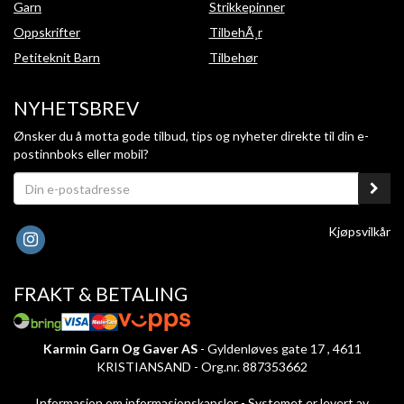
Garn
Strikkepinner
Oppskrifter
TilbehÃ¸r
Petiteknit Barn
Tilbehør
NYHETSBREV
Ønsker du å motta gode tilbud, tips og nyheter direkte til din e-
postinnboks eller mobil?
Kjøpsvilkår
FRAKT & BETALING
Karmin Garn Og Gaver AS
- Gyldenløves gate 17 , 4611
KRISTIANSAND - Org.nr. 887353662
Informasjon om informasjonskapsler
-
Systemet er levert av