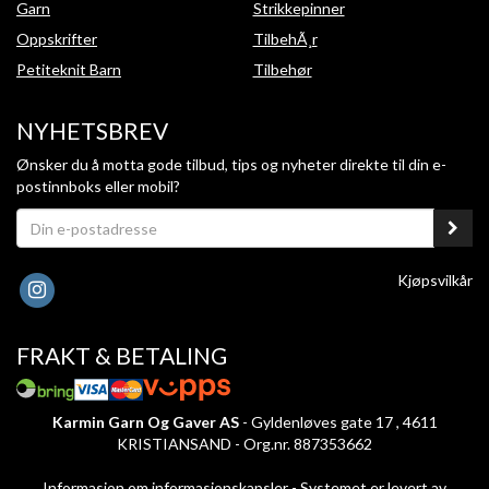
Garn
Strikkepinner
Oppskrifter
TilbehÃ¸r
Petiteknit Barn
Tilbehør
NYHETSBREV
Ønsker du å motta gode tilbud, tips og nyheter direkte til din e-
postinnboks eller mobil?
Kjøpsvilkår
FRAKT & BETALING
Karmin Garn Og Gaver AS
- Gyldenløves gate 17 , 4611
KRISTIANSAND - Org.nr. 887353662
Informasjon om informasjonskapsler
-
Systemet er levert av