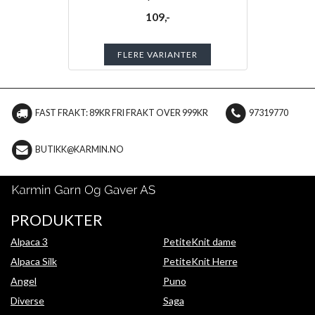
109,-
FLERE VARIANTER
FAST FRAKT: 89KR FRI FRAKT OVER 999KR
97319770
BUTIKK@KARMIN.NO
PRODUKTER
Alpaca 3
PetiteKnit dame
Alpaca Silk
PetiteKnit Herre
Angel
Puno
Diverse
Saga