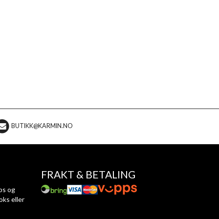
BUTIKK@KARMIN.NO
FRAKT & BETALING
ps og
oks eller