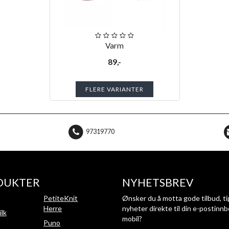
Varm
89,-
FLERE VARIANTER
97319770
DUKTER
NYHETSBREV
PetiteKnit
Ønsker du å motta gode tilbud, ti
Herre
nyheter direkte til din e-postinnb
ilk
mobil?
Puno