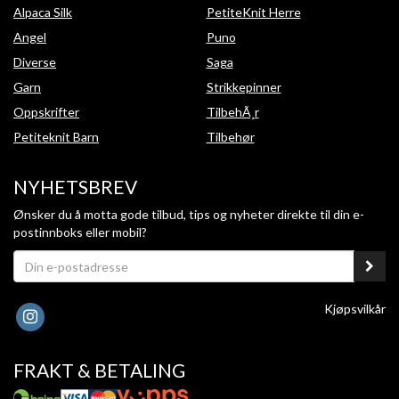
Alpaca Silk
PetiteKnit Herre
Angel
Puno
Diverse
Saga
Garn
Strikkepinner
Oppskrifter
TilbehÃ¸r
Petiteknit Barn
Tilbehør
NYHETSBREV
Ønsker du å motta gode tilbud, tips og nyheter direkte til din e-
postinnboks eller mobil?
Kjøpsvilkår
FRAKT & BETALING