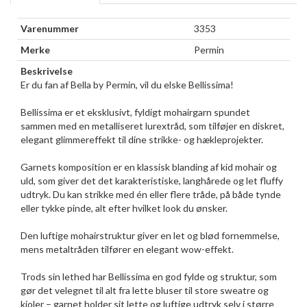
Varenummer
3353
Merke
Permin
Beskrivelse
Er du fan af Bella by Permin, vil du elske Bellissima!
Bellissima er et eksklusivt, fyldigt mohairgarn spundet
sammen med en metalliseret lurextråd, som tilføjer en diskret,
elegant glimmereffekt til dine strikke- og hækleprojekter.
Garnets komposition er en klassisk blanding af kid mohair og
uld, som giver det det karakteristiske, langhårede og let fluffy
udtryk. Du kan strikke med én eller flere tråde, på både tynde
eller tykke pinde, alt efter hvilket look du ønsker.
Den luftige mohairstruktur giver en let og blød fornemmelse,
mens metaltråden tilfører en elegant wow-effekt.
Trods sin lethed har Bellissima en god fylde og struktur, som
gør det velegnet til alt fra lette bluser til store sweatre og
kjoler – garnet holder sit lette og luftige udtryk selv i større