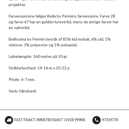
projekter.
Farvenumrene følger Bella by Permins farvenumre. Farve 28
og farve 67 har en gylden lurextråd, mens de øvrige farver har
en sølvtråd.
Bellissima by Permin består af 85% kid mohair, 6% uld, 5%
viskose, 3% polyester og 1% polyamid.
Løbelængde: 160 meter på 50 gr.
Strikkefasthed: 14-16 m x 20-22 p
Pinde: 6-7 mm.
Vask: håndvask
FAST FRAKT: 89KR FRI FRAKT OVER 999KR
97319770