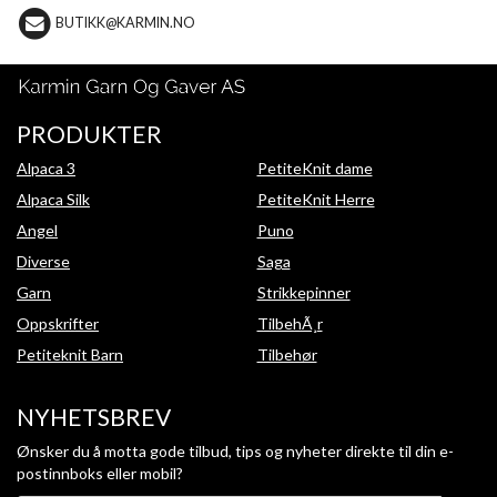
BUTIKK@KARMIN.NO
PRODUKTER
Alpaca 3
PetiteKnit dame
Alpaca Silk
PetiteKnit Herre
Angel
Puno
Diverse
Saga
Garn
Strikkepinner
Oppskrifter
TilbehÃ¸r
Petiteknit Barn
Tilbehør
NYHETSBREV
Ønsker du å motta gode tilbud, tips og nyheter direkte til din e-
postinnboks eller mobil?