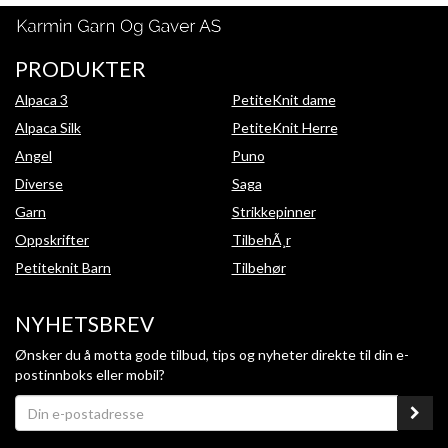
PRODUKTER
Alpaca 3
PetiteKnit dame
Alpaca Silk
PetiteKnit Herre
Angel
Puno
Diverse
Saga
Garn
Strikkepinner
Oppskrifter
TilbehÃ¸r
Petiteknit Barn
Tilbehør
NYHETSBREV
Ønsker du å motta gode tilbud, tips og nyheter direkte til din e-
postinnboks eller mobil?