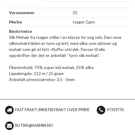
Varenummer
25
Merke
Isager Garn
Beskrivelse
Silk Mohair fra Isager stiller i en klasse for seg selv. Den rene
silkmohairtråden er tynn og lett, med silke som skinner og
mohair som gir et lett «fluffy» uttrykk. Passer til alle
oppskrifter der det er anbefalt “tynn silk mohair”.
Fiberinnhold: 75% super kid mohair, 25% silke
Løpelengde: 212 m / 25 gram
Anbefalt pinnestørrelse: 3,5 - 5mm
FAST FRAKT: 89KR FRI FRAKT OVER 999KR
97319770
BUTIKK@KARMIN.NO