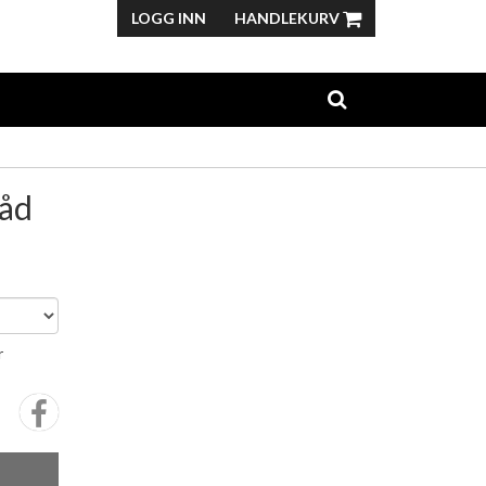
LOGG INN
HANDLEKURV
råd
r