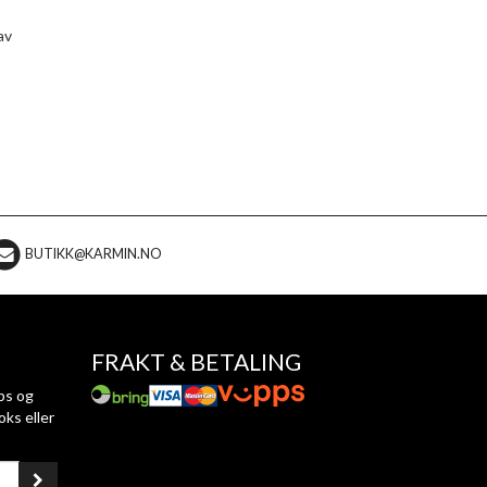
av
BUTIKK@KARMIN.NO
FRAKT & BETALING
ps og
oks eller