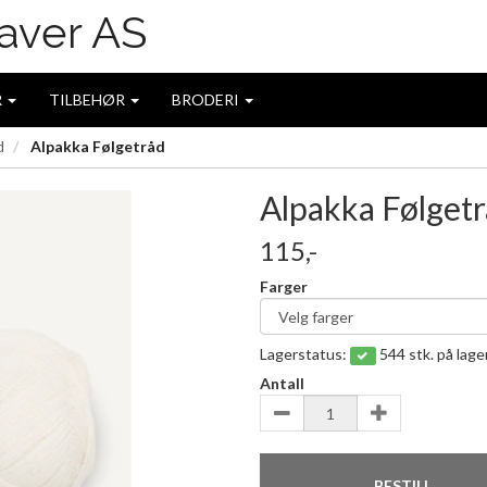
R
TILBEHØR
BRODERI
d
Alpakka Følgetråd
Alpakka Følget
115,-
Farger
Lagerstatus:
544 stk. på lage
Antall
BESTILL