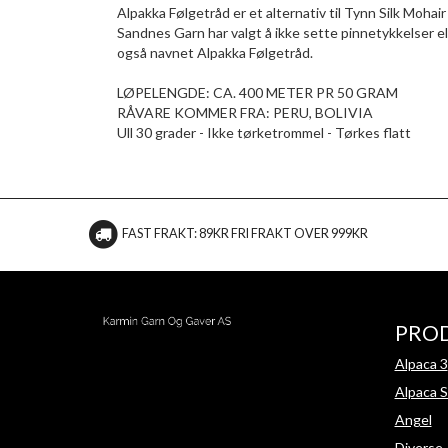
Alpakka Følgetråd er et alternativ til Tynn Silk Mohair
Sandnes Garn har valgt å ikke sette pinnetykkelser e
også navnet Alpakka Følgetråd.
LØPELENGDE: CA. 400 METER PR 50 GRAM
RÅVARE KOMMER FRA: PERU, BOLIVIA
Ull 30 grader - Ikke tørketrommel - Tørkes flatt
FAST FRAKT: 89KR FRI FRAKT OVER 999KR
PRO
Alpaca 3
Alpaca S
Angel
Diverse