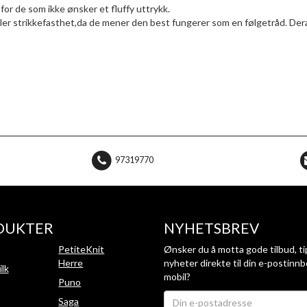
 for de som ikke ønsker et fluffy uttrykk.
ller strikkefasthet,da de mener den best fungerer som en følgetråd. Der
97319770
DUKTER
NYHETSBREV
PetiteKnit
Ønsker du å motta gode tilbud, ti
Herre
nyheter direkte til din e-postinnb
ilk
mobil?
Puno
Saga