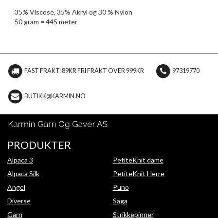
35% Viscose, 35% Akryl og 30 % Nylon
50 gram = 445 meter
FAST FRAKT: 89KR FRI FRAKT OVER 999KR
97319770
BUTIKK@KARMIN.NO
PRODUKTER
Alpaca 3
PetiteKnit dame
Alpaca Silk
PetiteKnit Herre
Angel
Puno
Diverse
Saga
Garn
Strikkepinner