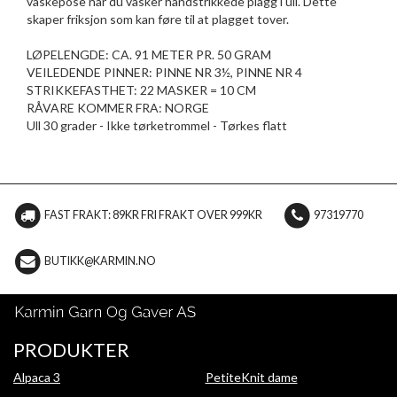
vaskepose når du vasker håndstrikkede plagg i ull. Dette
skaper friksjon som kan føre til at plagget tover.
LØPELENGDE: CA. 91 METER PR. 50 GRAM
VEILEDENDE PINNER: PINNE NR 3½, PINNE NR 4
STRIKKEFASTHET: 22 MASKER = 10 CM
RÅVARE KOMMER FRA: NORGE
Ull 30 grader - Ikke tørketrommel - Tørkes flatt
FAST FRAKT: 89KR FRI FRAKT OVER 999KR
97319770
BUTIKK@KARMIN.NO
PRODUKTER
Alpaca 3
PetiteKnit dame