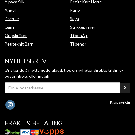
Alpaca Silk
PetiteKnit Herre
Angel
Puno
Diverse
Saga
Garn
Strikkepinner
Oppskrifter
TilbehÃ¸r
Petiteknit Barn
Tilbehør
NYHETSBREV
Ønsker du å motta gode tilbud, tips og nyheter direkte til din e-
postinnboks eller mobil?
Kjøpsvilkår
FRAKT & BETALING