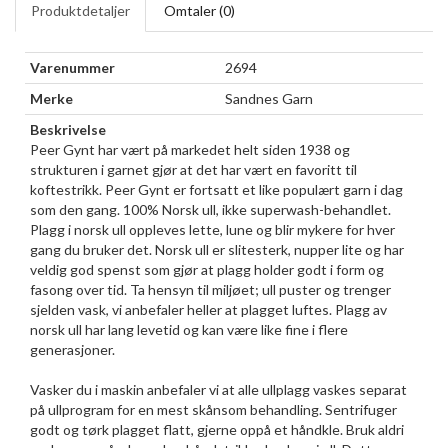
Produktdetaljer
Omtaler (
0
)
Varenummer
2694
Merke
Sandnes Garn
Beskrivelse
Peer Gynt har vært på markedet helt siden 1938 og
strukturen i garnet gjør at det har vært en favoritt til
koftestrikk. Peer Gynt er fortsatt et like populært garn i dag
som den gang. 100% Norsk ull, ikke superwash-behandlet.
Plagg i norsk ull oppleves lette, lune og blir mykere for hver
gang du bruker det. Norsk ull er slitesterk, nupper lite og har
veldig god spenst som gjør at plagg holder godt i form og
fasong over tid. Ta hensyn til miljøet; ull puster og trenger
sjelden vask, vi anbefaler heller at plagget luftes. Plagg av
norsk ull har lang levetid og kan være like fine i flere
generasjoner.
Vasker du i maskin anbefaler vi at alle ullplagg vaskes separat
på ullprogram for en mest skånsom behandling. Sentrifuger
godt og tørk plagget flatt, gjerne oppå et håndkle. Bruk aldri