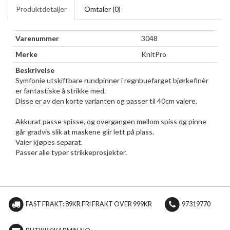
Produktdetaljer
Omtaler (
0
)
Varenummer
3048
Merke
KnitPro
Beskrivelse
Symfonie utskiftbare rundpinner i regnbuefarget bjørkefinèr
er fantastiske å strikke med.
Disse er av den korte varianten og passer til 40cm vaiere.
Akkurat passe spisse, og overgangen mellom spiss og pinne
går gradvis slik at maskene glir lett på plass.
Vaier kjøpes separat.
Passer alle typer strikkeprosjekter.
FAST FRAKT: 89KR FRI FRAKT OVER 999KR
97319770