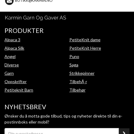
BUTIKK@KARMIN.NO
PRODUKTER
Alpaca 3
PetiteKnit dame
Alpaca Silk
PetiteKnit Herre
Angel
Puno
Diverse
Saga
Garn
Strikkepinner
Oppskrifter
TilbehÃ¸r
Petiteknit Barn
Tilbehør
NYHETSBREV
Ønsker du å motta gode tilbud, tips og nyheter direkte til din e-
postinnboks eller mobil?