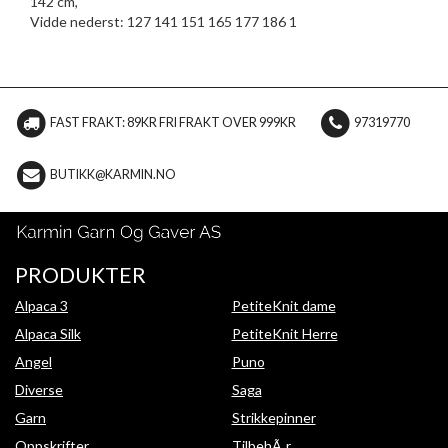
142 cm,
Vidde nederst: 127 141 151 165 177 186 1
FAST FRAKT: 89KR FRI FRAKT OVER 999KR
97319770
BUTIKK@KARMIN.NO
PRODUKTER
Alpaca 3
PetiteKnit dame
Alpaca Silk
PetiteKnit Herre
Angel
Puno
Diverse
Saga
Garn
Strikkepinner
Oppskrifter
TilbehÃ¸r