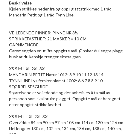
Beskrivelse
Kjolen strikkes nedenfra og opp i glattstrikk med 1 tråd
Mandarin Petit og 1 tråd Tynn Line.
VEILEDENDE PINNER: PINNE NR 3½
STRIKKEFASTHET: 21 MASKER = 10 CM
GARNMENGDE
Garnmengden er ut ifra oppgitte mål. Ønsker du lengre plagg,
husk at du kanskje trenger ekstra garn.
XS S M L XL 2XL 3XL
MANDARIN PETIT Natur 1012: 8 9 10 11 12 13 14
TYNN LINE Lys ferskenblomst 4002: 6 6 7 8 8 9 10
STØRRELSESGUIDE
Størrelsene er veiledende og det anbefales å ta mål av
personen som skal bruke plagget. Oppgitte mål er beregnet
etter oppgitt strikkefasthet.
XS S M L L XL 2XL 3XL
Overvidde: 84 cm 90 cm 97 cm 105 cm 114 cm 120 cm 126 cm
Hel lengde: 130 cm, 132 cm, 134 cm, 136 cm, 138 cm, 140 cm,