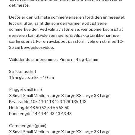
det meste.
Dette er den ultimate sommergenseren fordi den er meeeget
lett og luftig, samtidig som den varmer godt på sene
sommerkvelder. Ved valg av størrelse, vær oppmerksom på at
genseren kan utvide seg noe fordi Alpakka Lin ikke har noe
særlig spenst. For en avslappet passform, velg en str med 10-
25 cm bevegelsesvidde.
Veiledende pinnenummer: Pinne nr 4 og 4,5 mm
Strikkefasthet
16 m glattstrikk = 10 cm
Plaggets mål (cm)
X Small Small Medium Large X Large XX Large 3X Large
Brystvidde 105 110 118 123 128 135 143
Hel lengde 48 50 52 54 56 58 60
Ermelengde 44 44 44 43 43 43 43
Garnmengde (gram)
X Small Small Medium Large X Large XX Large 3X Large