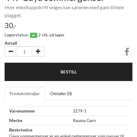
Hver enkeltoppskrift selges kun sammen med garn til hele
plagget.
30,-
Lagerstatus:
2 stk. på lager
Antall
BESTILL
Produktdetaljer
Omtaler (
0
)
Varenummer
3279-1
Merke
Rauma Garn
Beskrivelse
Gaya sommergenser er en enkel raglangenser som passer til