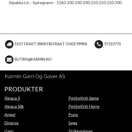
Alpakka Lin - Spiregrønn - 1363 200 200 200 250 250 250 300
FAST FRAKT: 89KR FRI FRAKT OVER 999KR
97319770
BUTIKK@KARMIN.NO
PRODUKTER
Alpaca 3
PetiteKnit dame
Alpaca Silk
PetiteKnit Herre
Angel
Puno
Diverse
Saga
Garn
Strikkepinner