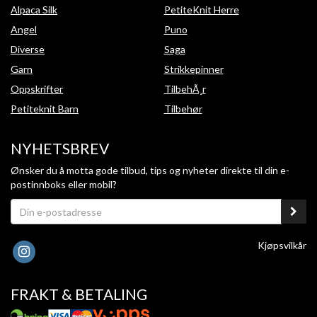
Alpaca Silk
PetiteKnit Herre
Angel
Puno
Diverse
Saga
Garn
Strikkepinner
Oppskrifter
TilbehÃ¸r
Petiteknit Barn
Tilbehør
NYHETSBREV
Ønsker du å motta gode tilbud, tips og nyheter direkte til din e-
postinnboks eller mobil?
Kjøpsvilkår
FRAKT & BETALING