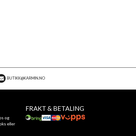
BUTIKK@KARMIN.NO
FRAKT & BETALING
ps og
oks eller