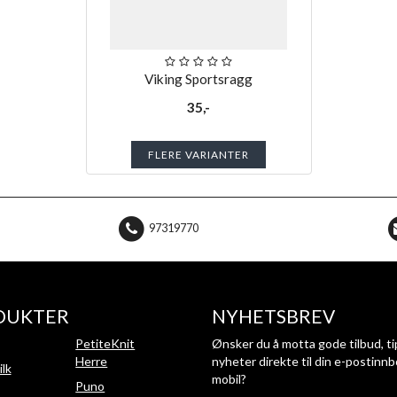
Viking Sportsragg
35,-
FLERE VARIANTER
97319770
DUKTER
NYHETSBREV
PetiteKnit
Ønsker du å motta gode tilbud, ti
Herre
nyheter direkte til din e-postinnb
ilk
mobil?
Puno