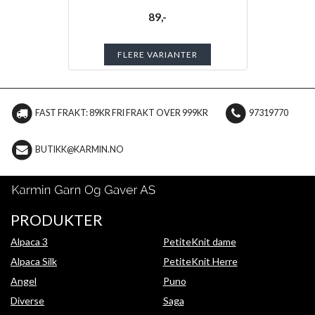
89,-
FLERE VARIANTER
FAST FRAKT: 89KR FRI FRAKT OVER 999KR
97319770
BUTIKK@KARMIN.NO
PRODUKTER
Alpaca 3
PetiteKnit dame
Alpaca Silk
PetiteKnit Herre
Angel
Puno
Diverse
Saga