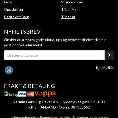
Garn
Strikkepinner
Oppskrifter
TilbehÃ¸r
Petiteknit Barn
Tilbehør
NYHETSBREV
Ønsker du å motta gode tilbud, tips og nyheter direkte til din e-
postinnboks eller mobil?
Kjøpsvilkår
FRAKT & BETALING
Karmin Garn Og Gaver AS
- Gyldenløves gate 17 , 4611
KRISTIANSAND - Org.nr. 887353662
Informasjon om informasjonskapsler
-
Systemet er levert av