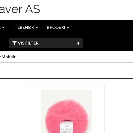
R
TILBEHØR
BRODERI
R
VIS FILTER
y Mohair