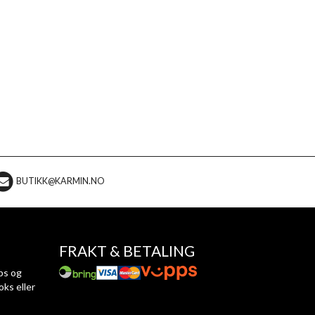
BUTIKK@KARMIN.NO
FRAKT & BETALING
ps og
oks eller