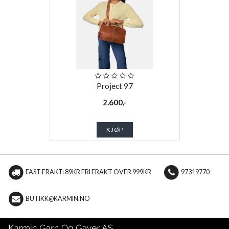
Project 97
2.600,-
KJØP
FAST FRAKT: 89KR FRI FRAKT OVER 999KR
97319770
BUTIKK@KARMIN.NO