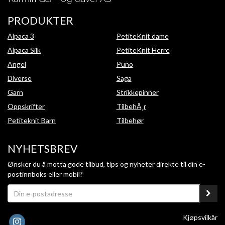
PRODUKTER
Alpaca 3
PetiteKnit dame
Alpaca Silk
PetiteKnit Herre
Angel
Puno
Diverse
Saga
Garn
Strikkepinner
Oppskrifter
TilbehÃ¸r
Petiteknit Barn
Tilbehør
NYHETSBREV
Ønsker du å motta gode tilbud, tips og nyheter direkte til din e-
postinnboks eller mobil?
Kjøpsvilkår