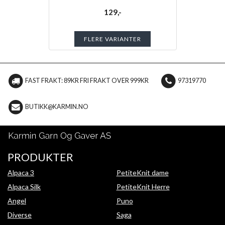
129,-
FLERE VARIANTER
FAST FRAKT: 89KR FRI FRAKT OVER 999KR
97319770
BUTIKK@KARMIN.NO
PRODUKTER
Alpaca 3
PetiteKnit dame
Alpaca Silk
PetiteKnit Herre
Angel
Puno
Diverse
Saga