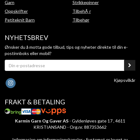
Garn
Strikkepinner
Oppskrifter
TilbehÃ¸r
Petiteknit Barn
Tilbehør
NYHETSBREV
Ønsker du å motta gode tilbud, tips og nyheter direkte til din e-
postinnboks eller mobil?
Kjøpsvilkår
FRAKT & BETALING
Karmin Garn Og Gaver AS
- Gyldenløves gate 17 , 4611
KRISTIANSAND - Org.nr. 887353662
Informasjon om informasjonskapsler
-
Systemet er levert av