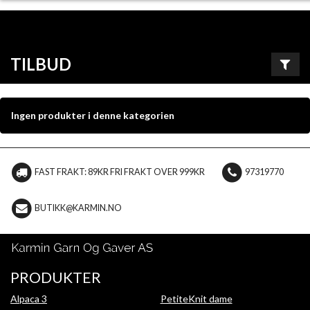
TILBUD
Ingen produkter i denne kategorien
FAST FRAKT: 89KR FRI FRAKT OVER 999KR
97319770
BUTIKK@KARMIN.NO
PRODUKTER
Alpaca 3
PetiteKnit dame