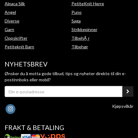
Alpaca Silk
PetiteKnit Herre
Angel
Puno
Diverse
Saga
Garn
Strikkepinner
Oppskrifter
TilbehÃ¸r
Petiteknit Barn
Tilbehør
NYHETSBREV
Ønsker du å motta gode tilbud, tips og nyheter direkte til din e-
postinnboks eller mobil?
Kjøpsvilkår
FRAKT & BETALING